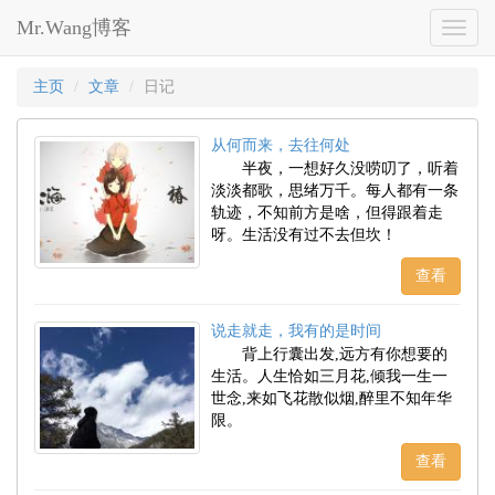
Mr.Wang博客
Toggl
naviga
主页
文章
日记
从何而来，去往何处
半夜，一想好久没唠叨了，听着
淡淡都歌，思绪万千。每人都有一条
轨迹，不知前方是啥，但得跟着走
呀。生活没有过不去但坎！
查看
说走就走，我有的是时间
背上行囊出发,远方有你想要的
生活。人生恰如三月花,倾我一生一
世念,来如飞花散似烟,醉里不知年华
限。
查看