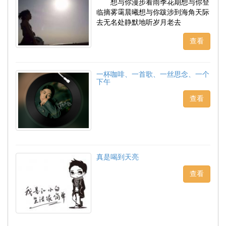
想与你漫步看雨季花期想与你登
临摘雾霭晨曦想与你跋涉到海角天际
去无名处静默地听岁月老去
查看
一杯咖啡、一首歌、一丝思念、一个
下午
查看
真是喝到天亮
查看