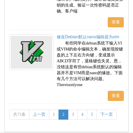
钥的生成、验证一次性密码是否正
确。客户端
查看
修改Debian默认nano编辑器为vim
有些同学在debian系统下输入VI
或VIM的命令编辑文本，确发现按键
盘的上下左右方向键，变成显示
ABCD字符了，退格键也失灵。恩，
没错这是有些debian系统默认的编辑
器并不是VIM而是nano的缘故。下面
有几个方法可以解决问题。
Thereisonlyone
查看
共71条
上一页
1
2
3
4
5
下一页