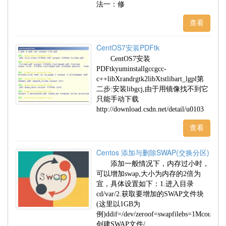
法一：修
查看
CentOS7安装PDFtk
CentOS7安装
PDFtkyuminstallgccgcc-
c++libXrandrgtk2libXtstlibart_lgpl第
二步:安装libgcj,由于用镜像找不到它
只能手动下载
http://download.csdn.net/detail/u0103
查看
Centos 添加与删除SWAP(交换分区)
添加一般情况下，内存过小时，
可以增加swap,大小为内存的2倍为
宜，具体设置如下：1.进入目录
cd/var/2.获取要增加的SWAP文件块
(这里以1GB为
例)ddif=/dev/zeroof=swapfilebs=1Mcount=1
创建SWAP文件/