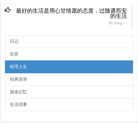
最好的生活是用心甘情愿的态度，过随遇而安
的生活
Mr.
Wang
日记
欣赏
程序人生
经典语录
旅途记忆
生活琐事