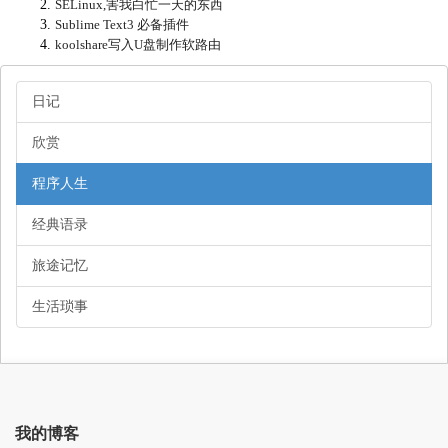
SELinux,害我白忙一天的东西
Sublime Text3 必备插件
koolshare写入U盘制作软路由
日记
欣赏
程序人生
经典语录
旅途记忆
生活琐事
我的博客