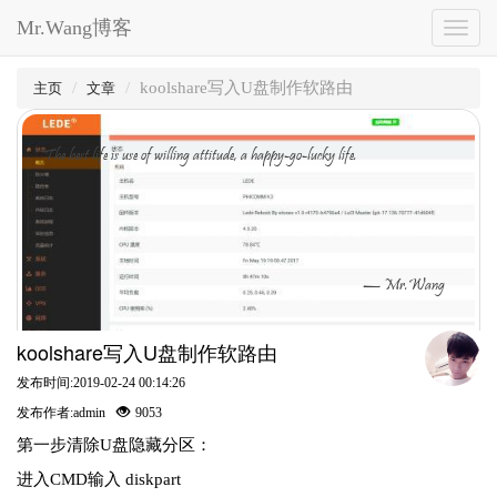
Mr.Wang博客
Toggl
naviga
koolshare写入U盘制作软路由
主页
文章
The best life is use of willing attitude, a happy-go-lucky life.
— Mr.Wang
koolshare写入U盘制作软路由
发布时间:2019-02-24 00:14:26
发布作者:admin
9053
第一步清除U盘隐藏分区：
进入CMD输入 diskpart