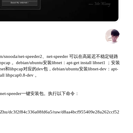
— Mr.Wang
com/snooda/net-speeder2、net-speeder 可以在高延迟不稳定链路
ian/ubuntu安装libnet：apt-get install libnet1 ；安装
ibnet和libpcap对应的dev包，debian/ubuntu安装libnet-dev：apt-
all libpcap0.8-dev 。
的net-speeder一键安装包。执行以下命令：
/LazyZhu/dc3f2f84c336a08fd6a5/raw/d8aa4bcf955409e28a262ccf52