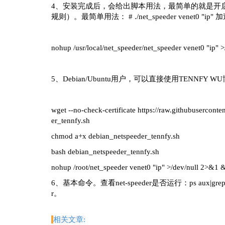
4、安装完成后，会给出脚本用法，最简单的就是开启所有IP
规则）。最简单用法： # ./net_speeder venet0
nohup /usr/local/net_speeder/net_speeder venet0 "ip" 
5、Debian/Ubuntu用户，可以直接使用TENNFY 
wget --no-check-certificate https://raw.githubusercon
er_tennfy.sh
chmod a+x debian_netspeeder_tennfy.sh
bash debian_netspeeder_tennfy.sh
nohup /root/net_speeder venet0 "ip" >/dev/null 2>&1 
6、基本命令。查看net-speeder是否运行：ps aux|grep net_sp
r。
相关文章: