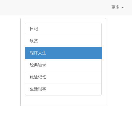
更多
日记
欣赏
程序人生
经典语录
旅途记忆
生活琐事